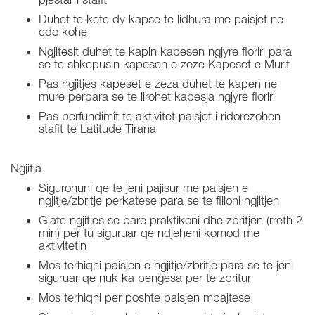
Duhet te kete dy kapse te lidhura me paisjet ne
cdo kohe
Ngjitesit duhet te kapin kapesen ngjyre floriri para
se te shkepusin kapesen e zeze Kapeset e Murit
Pas ngjitjes kapeset e zeza duhet te kapen ne
mure perpara se te lirohet kapesja ngjyre floriri
Pas perfundimit te aktivitet paisjet i ridorezohen
stafit te Latitude Tirana
Ngjitja
Sigurohuni qe te jeni pajisur me paisjen e
ngjitje/zbritje perkatese para se te filloni ngjitjen
Gjate ngjitjes se pare praktikoni dhe zbritjen (rreth 2
min) per tu siguruar qe ndjeheni komod me
aktivitetin
Mos terhiqni paisjen e ngjitje/zbritje para se te jeni
siguruar qe nuk ka pengesa per te zbritur
Mos terhiqni per poshte paisjen mbajtese