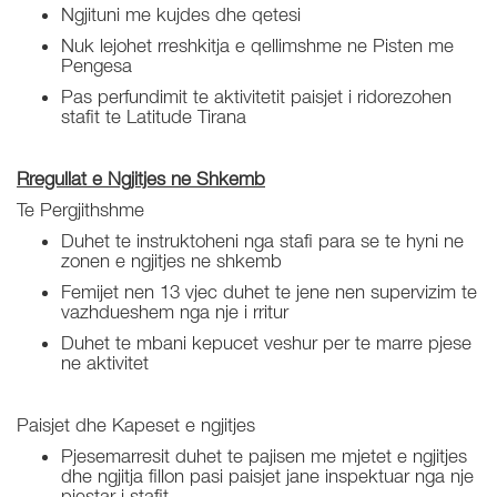
Ngjituni me kujdes dhe qetesi
Nuk lejohet rreshkitja e qellimshme ne Pisten me
Pengesa
Pas perfundimit te aktivitetit paisjet i ridorezohen
stafit te Latitude Tirana
Rregullat e Ngjitjes ne Shkemb
Te Pergjithshme
Duhet te instruktoheni nga stafi para se te hyni ne
zonen e ngjitjes ne shkemb
Femijet nen 13 vjec duhet te jene nen supervizim te
vazhdueshem nga nje i rritur
Duhet te mbani kepucet veshur per te marre pjese
ne aktivitet
Paisjet dhe Kapeset e ngjitjes
Pjesemarresit duhet te pajisen me mjetet e ngjitjes
dhe ngjitja fillon pasi paisjet jane inspektuar nga nje
pjestar i stafit