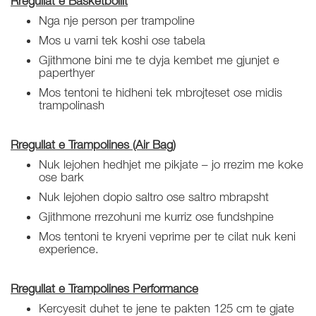
Rregullat e Basketbollit
Nga nje person per trampoline
Mos u varni tek koshi ose tabela
Gjithmone bini me te dyja kembet me gjunjet e
paperthyer
Mos tentoni te hidheni tek mbrojteset ose midis
trampolinash
Rregullat e Trampolines (Air Bag)
Nuk lejohen hedhjet me pikjate – jo rrezim me koke
ose bark
Nuk lejohen dopio saltro ose saltro mbrapsht
Gjithmone rrezohuni me kurriz ose fundshpine
Mos tentoni te kryeni veprime per te cilat nuk keni
experience.
Rregullat e Trampolines Performance
Kercyesit duhet te jene te pakten 125 cm te gjate