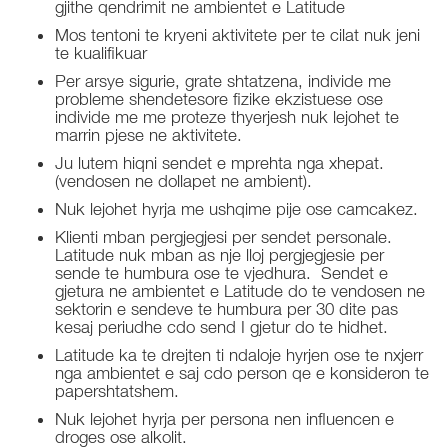
gjithe qendrimit ne ambientet e Latitude
Mos tentoni te kryeni aktivitete per te cilat nuk jeni
te kualifikuar
Per arsye sigurie, grate shtatzena, individe me
probleme shendetesore fizike ekzistuese ose
individe me me proteze thyerjesh nuk lejohet te
marrin pjese ne aktivitete.
Ju lutem hiqni sendet e mprehta nga xhepat.
(vendosen ne dollapet ne ambient).
Nuk lejohet hyrja me ushqime pije ose camcakez.
Klienti mban pergjegjesi per sendet personale.
Latitude nuk mban as nje lloj pergjegjesie per
sende te humbura ose te vjedhura. Sendet e
gjetura ne ambientet e Latitude do te vendosen ne
sektorin e sendeve te humbura per 30 dite pas
kesaj periudhe cdo send I gjetur do te hidhet.
Latitude ka te drejten ti ndaloje hyrjen ose te nxjerr
nga ambientet e saj cdo person qe e konsideron te
papershtatshem.
Nuk lejohet hyrja per persona nen influencen e
droges ose alkolit.