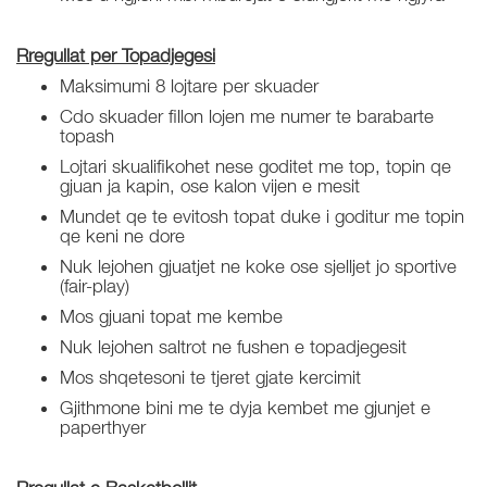
Rregullat per Topadjegesi
Maksimumi 8 lojtare per skuader
Cdo skuader fillon lojen me numer te barabarte
topash
Lojtari skualifikohet nese goditet me top, topin qe
gjuan ja kapin, ose kalon vijen e mesit
Mundet qe te evitosh topat duke i goditur me topin
qe keni ne dore
Nuk lejohen gjuatjet ne koke ose sjelljet jo sportive
(fair-play)
Mos gjuani topat me kembe
Nuk lejohen saltrot ne fushen e topadjegesit
Mos shqetesoni te tjeret gjate kercimit
Gjithmone bini me te dyja kembet me gjunjet e
paperthyer