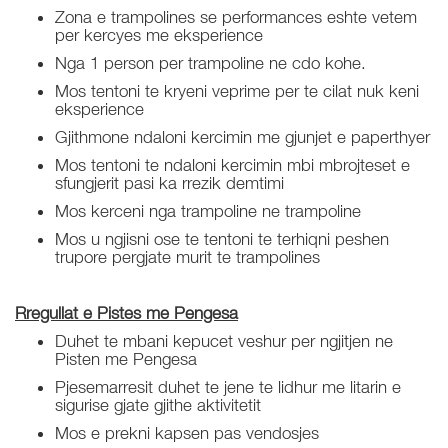
Zona e trampolines se performances eshte vetem
per kercyes me eksperience
Nga 1 person per trampoline ne cdo kohe.
Mos tentoni te kryeni veprime per te cilat nuk keni
eksperience
Gjithmone ndaloni kercimin me gjunjet e paperthyer
Mos tentoni te ndaloni kercimin mbi mbrojteset e
sfungjerit pasi ka rrezik demtimi
Mos kerceni nga trampoline ne trampoline
Mos u ngjisni ose te tentoni te terhiqni peshen
trupore pergjate murit te trampolines
Rregullat e Pistes me Pengesa
Duhet te mbani kepucet veshur per ngjitjen ne
Pisten me Pengesa
Pjesemarresit duhet te jene te lidhur me litarin e
sigurise gjate gjithe aktivitetit
Mos e prekni kapsen pas vendosjes