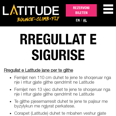
REZERVONI
BILETEN
/
EN
AL
RREGULLAT E
AKTIVITETET
SIGURISE
FESTA DHE EVENTET
Rregullat e Latitude jane per te gjithe
CMIMI
Femijet nen 110 cm duhet te jene te shoqeruar nga
nje i rritur gjate gjithe qendrimit ne Latitude
NA KONTAKTONI
Femijet nen 13 vjec duhet te jene te shoqeruar nga
nje i rritur gjate gjithe qendrimit ne Latitude
Te gjithe pjesemarresit duhet te jene te pajisur me
byzylykun me ngjyrat perkatese.
Corapet (Latitude) duhet te mbahen veshur gjate