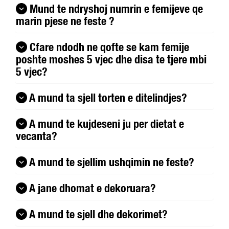
Mund te ndryshoj numrin e femijeve qe
marin pjese ne feste ?
Cfare ndodh ne qofte se kam femije
poshte moshes 5 vjec dhe disa te tjere mbi
5 vjec?
A mund ta sjell torten e ditelindjes?
A mund te kujdeseni ju per dietat e
vecanta?
A mund te sjellim ushqimin ne feste?
A jane dhomat e dekoruara?
A mund te sjell dhe dekorimet?