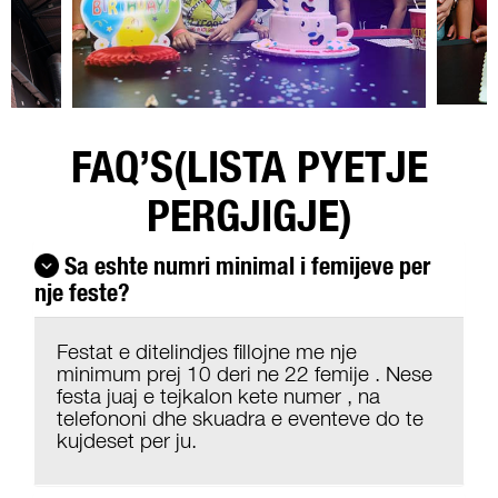
FAQ’S(LISTA PYETJE
PERGJIGJE)
Sa eshte numri minimal i femijeve per
nje feste?
Festat e ditelindjes fillojne me nje
minimum prej 10 deri ne 22 femije . Nese
festa juaj e tejkalon kete numer , na
telefononi dhe skuadra e eventeve do te
kujdeset per ju.