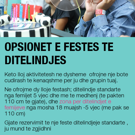
OPSIONET E FESTES TE
DITELINDJES
Keto lloj aktivitetesh ne dysheme ofrojne nje bote
cudirash te kenaqshme per ju dhe grupin tuaj.
Ne ofrojme dy lloje festash; ditelindje standarte
nga femijet 5 vjec dhe me te medhenj (te pakten
110 cm te gjate), dhe
zona per ditelindjet e
femijeve
nga mosha 18 muajsh -5 vjec (me pak se
110 cm)
Gjate rezervimit te nje feste ditelindjeje standarte ,
ju mund te zgjidhni