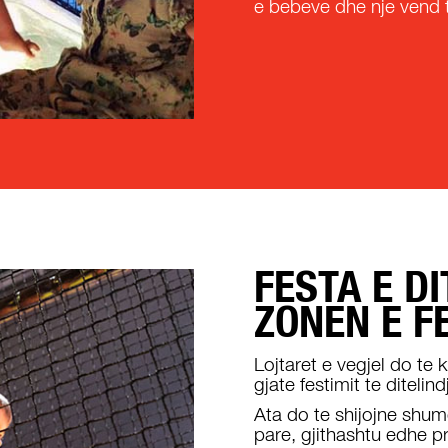
e bebeve dhe nje vend t
FESTA E D
ZONEN E F
Lojtaret e vegjel do te
gjate festimit te ditelin
Ata do te shijojne shu
pare, gjithashtu edhe 