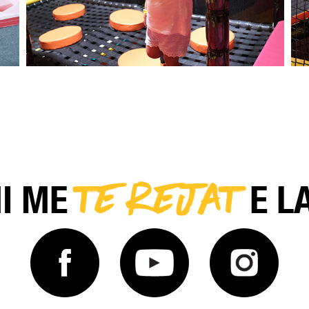
TE REJAT
NI ME
E L