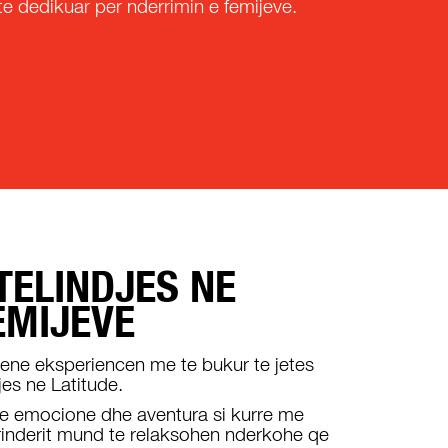
e dedikuar per nderrimin e femijeve.
ITELINDJES NE
EMIJEVE
 kene eksperiencen me te bukur te jetes
djes ne Latitude.
me emocione dhe aventura si kurre me
prinderit mund te relaksohen nderkohe qe