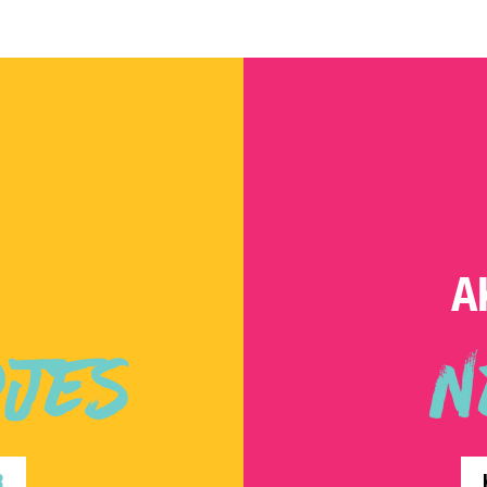
A
DJES
N
R