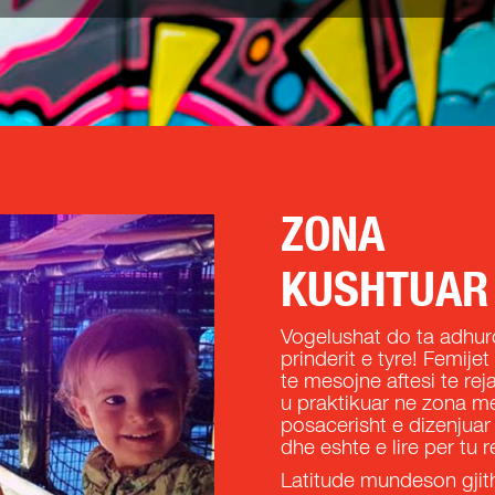
ZONA
KUSHTUAR
Vogelushat do ta adhur
prinderit e tyre! Femij
te mesojne aftesi te re
u praktikuar ne zona me
posacerisht e dizenjuar
dhe eshte e lire per tu 
Latitude mundeson gjith