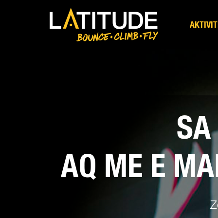
AKTIVITETET
AKTIVI
FESTA DHE
EVENTET
SA 
CMIMI
AQ ME E MA
NA KONTAKTONI
Z