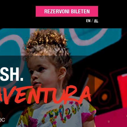
REZERVONI BILETEN
/
EN
AL
ESH.
AVENTURA
ec