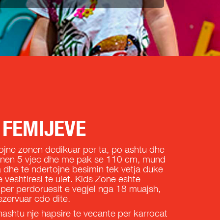
 FEMIJEVE
ojne zonen dedikuar per ta, po ashtu dhe
et nen 5 vjec dhe me pak se 110 cm, mund
ja dhe te ndertojne besimin tek vetja duke
 veshtiresi te ulet. Kids Zone eshte
 per perdoruesit e vegjel nga 18 muajsh,
rezervuar cdo dite.
ashtu nje hapsire te vecante per karrocat