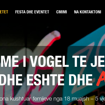
TETET
FESTA DHE EVENTET
CMIMI
NA KONTAKTONI
ME I VOGEL TE J
DHE ESHTE DHE
ona kushtuar femijeve nga 18 muajsh – 5 vj