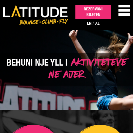
REZERVONI
BILETEN
/
EN
AL
AKTIVITETET
AKTIVITETEVE
BEHUNI NJE YLL I
FESTA DHE EVENTET
NE AJER
CMIMI
NA KONTAKTONI