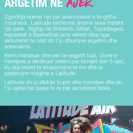
AJER
ARGETIM NE
Zgjedhja numer nje per aventurieret e te gjitha
moshave. Latitude eshte me shume sesa thjesht
nje park. Ngjitje ne Shkemb, Sfidat, Topadjegesi,
hapesirat e Basketball jane vetem disa nga
aktivitetet te cilat do t’ju dhurojne argetim dhe
adrenaline.
Kemi menduar dhe per te vegjelit tuaj. Zone e
Femijeve e dedikuar vetem per femijet deri 5 vjec,
ku ata mund te eksplorojne te lire dhe te
perjetojne magjine e Latitude.
Latitude do ju sfidoje trupin dhe mendjen dhe do
t’ju sjelle nje qasje te re per aktivitetet fizike.