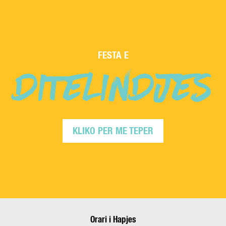
FESTA E
DITELINDJES
KLIKO PER ME TEPER
Orari i Hapjes